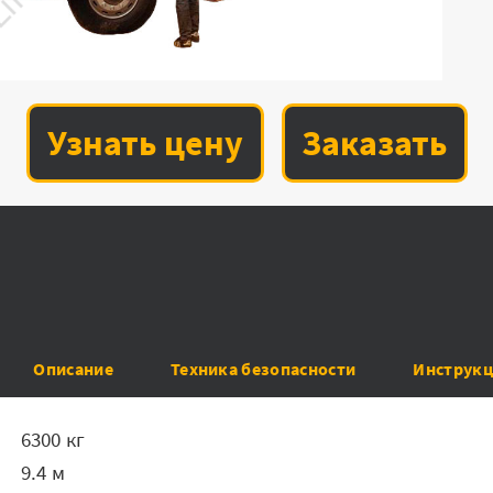
Узнать цену
Заказать
Описание
Техника безопасности
Инструкц
ть
6300 кг
9.4 м