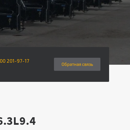
800 201-97-17
Обратная cвязь
Z6.3L9.4