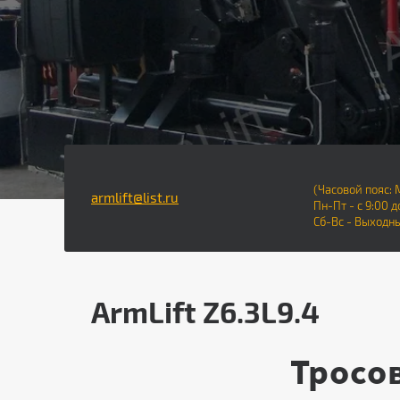
(Часовой пояс: 
armlift@list.ru
Пн-Пт - с 9:00 д
Сб-Вс - Выходн
ArmLift Z6.3L9.4
​​​​​Тр