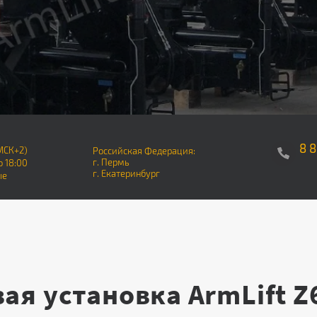
8 
МСК+2)
Российская Федерация:
г. Пермь
о 18:00
г. Екатеринбург
ые
осовая установка ArmLift 