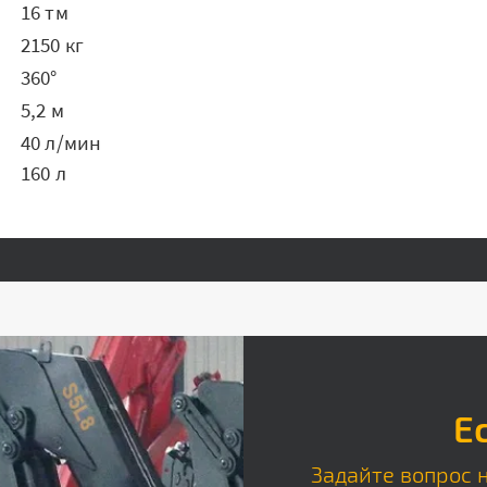
16 тм
2150 кг
360°
5,2 м
40 л/мин
160 л
Е
Задайте вопрос 